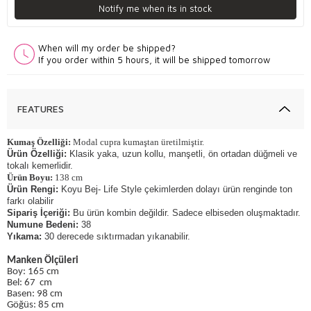
Notify me when its in stock
When will my order be shipped?
If you order within 5 hours, it will be shipped tomorrow
FEATURES
Kumaş Özelliği:
Modal cupra kumaştan üretilmiştir.
Ürün Özelliği:
Klasik yaka, uzun kollu, manşetli, ön ortadan düğmeli ve
tokalı kemerlidir.
Ürün Boyu
:
138 cm
Ürün Rengi:
Koyu Bej-
Life Style çekimlerden dolayı ürün renginde ton
farkı olabilir
Sipariş İçeriği:
Bu ürün kombin değildir. Sadece elbiseden oluşmaktadır.
Numune Bedeni:
38
Yıkama:
30 derecede sıktırmadan yıkanabilir.
Manken Ölçüleri
Boy: 165 cm
Bel: 67 cm
Basen: 98 cm
Göğüs: 85 cm