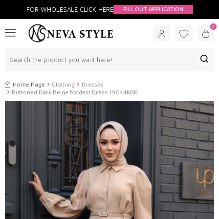
FOR WHOLESALE CLİCK HERE
FILL OUT APPLICATION
0
Home Page
Clothing
Dresses
Buttoned Dark Beige Modest Dress 19044KBEJ