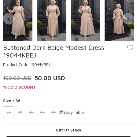
Buttoned Dark Beige Modest Dress
19044KBEJ
Product Code:
19044KBEJ
50.00
USD
100.00
USD
% 50 DISCOUNT
Size :
36
Body Table
36
38
40
42
44
Out Of Stock